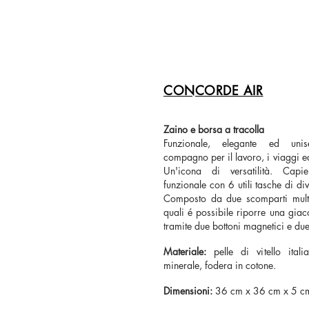
CONCORDE AIR
Zaino e borsa a tracolla
Funzionale, elegante ed un
compagno per il lavoro, i viaggi ed
Un'icona di versatilità. Capi
funzionale con 6 utili tasche di di
Composto da due scomparti multif
quali é possibile riporre una giacc
tramite due bottoni magnetici e due
Materiale:
pelle di vitello itali
minerale, fodera in cotone.
Dimensioni:
36 cm x 36 cm x 5 c