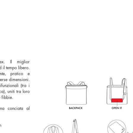
isex.
Il miglior
 il tempo libero.
ente, pratico e
verse dimensioni.
unzionali (tra i
a), uniti tra loro
 fibbie.
ana conciata al
m