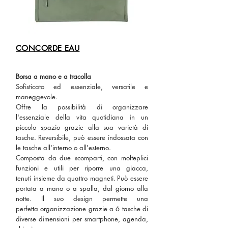
CONCORDE EAU
Borsa a mano e a tracolla
Sofisticato ed essenziale, versatile e
maneggevole.
Offre la possibilità di organizzare
l'essenziale della vita quotidiana in un
piccolo spazio grazie alla sua varietà di
tasche.
Reversibile, può essere indossata con
le tasche all'interno o all'esterno.
Composta da
due scomparti,
con
molteplici
funzioni e utili per
riporre una giacca,
tenuti insieme da
quattro magneti.
Può essere
portata a mano o a spalla, dal giorno alla
notte.
Il suo design
permette una
perfetta organizzazione grazie a
6 tasche di
diverse dimensioni per smartphone, agenda,