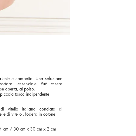
rtente e compatta.
Una soluzione
ortare l'essenziale.
Può essere
se aperta, al polso.
 piccola tasca indipendente
i vitello italiana conciata al
elle di vitello
, fodera in cotone
4 cm / 30 cm x 30 cm x 2 cm