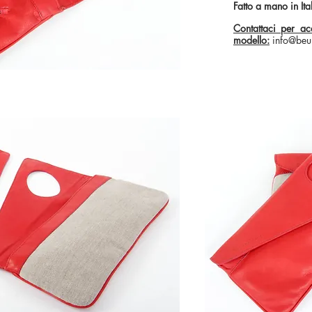
Fatto a mano in Ita
Contattaci per ac
modello:
info@beu