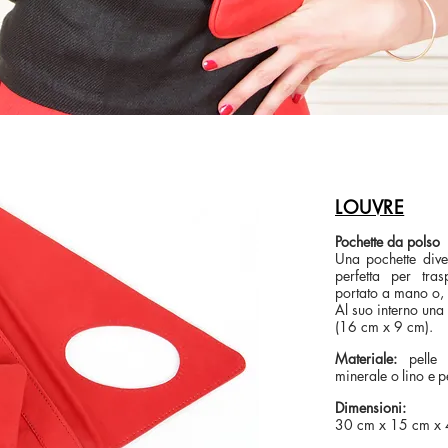
LOUVRE
Pochette da polso
Una pochette dive
perfetta per trasp
portato a mano o, 
Al suo interno una
(16 cm x 9 cm).
Materiale:
pelle d
minerale o
lino e
p
Dimensioni:
30 cm x 15 cm x 